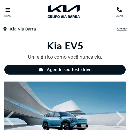
MENU
LIGAR
Kia Via Barra
Alterar
Kia
EV5
Um elétrico como você nunca viu.
Agende seu test-drive
Anterior
Próx