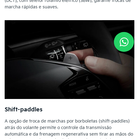
(DCT), com seletor rotativo elétrico (SBW), garante trocas de
marcha rápidas e suaves.
Shift-paddles
A opção de troca de marchas por borboletas (shift-paddles)
atrás do volante permite o controle da transmissão
automática e da frenagem regenerativa sem tirar as mãos do