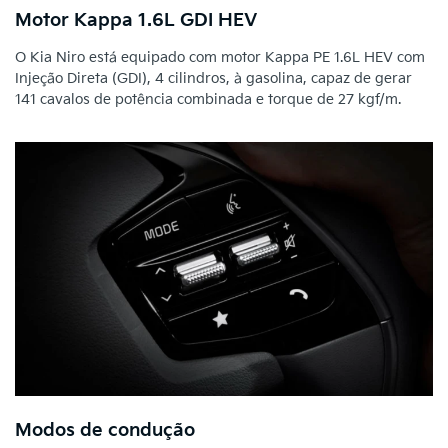
Motor Kappa 1.6L GDI HEV
O Kia Niro está equipado com motor Kappa PE 1.6L HEV com
Injeção Direta (GDI), 4 cilindros, à gasolina, capaz de gerar
141 cavalos de potência combinada e torque de 27 kgf/m.
Modos de condução