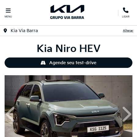
MENU
LIGAR
Kia Via Barra
Alterar
Kia
Niro HEV
Agende seu test-drive
Anterior
Próx