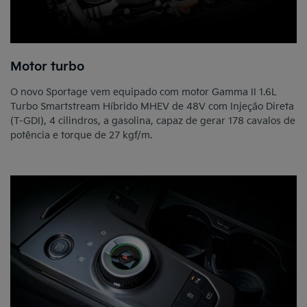
Motor turbo
O novo Sportage vem equipado com motor Gamma II 1.6L
Turbo Smartstream Híbrido MHEV de 48V com Injeção Direta
(T-GDI), 4 cilindros, a gasolina, capaz de gerar 178 cavalos de
potência e torque de 27 kgf/m.