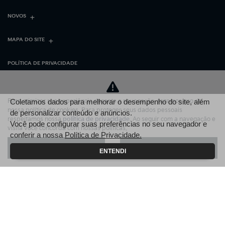
NOVOS
MAPA DO SITE
POLÍTICA DE PRIVACIDADE
VIA VERDE MOTORS LTDA
Para otimizar sua experiência durante a navegação, fazemos uso de
Coletamos dados para melhorar o desempenho do site, além
nossa política de cookies. Para proteger seus dados pessoais
CNPJ: 37.322.640/0001-28
de personalizar conteúdo e anúncios.
respeitamos nossa
política de privacidade
. Ao seguir com a navegação e
Você pode configurar suas preferências no seu navegador e
visita você concorda com nossas políticas.
conferir a nossa
Política de Privacidade.
Aceitar
Recusar
ENTENDI
No trânsito, enxergar o
outro salva vidas.
Desenvolvido pela DEALERSPACE ® Direitos Reservados.