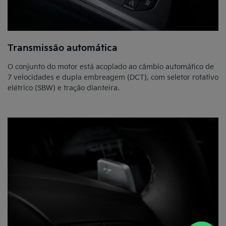
Transmissão automática
O conjunto do motor está acoplado ao câmbio automático de
7 velocidades e dupla embreagem (DCT), com seletor rotativo
elétrico (SBW) e tração dianteira.