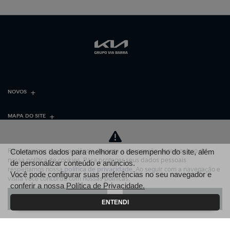
NOVOS
MAPA DO SITE
POLÍTICA DE PRIVACIDADE
Para otimizar sua experiência durante a navegação, fazemos uso de
Coletamos dados para melhorar o desempenho do site, além
nossa política de cookies. Para proteger seus dados pessoais
de personalizar conteúdo e anúncios.
VIA VERDE MOTORS LTDA
respeitamos nossa
política de privacidade
. Ao seguir com a navegação e
Você pode configurar suas preferências no seu navegador e
visita você concorda com nossas políticas.
conferir a nossa
Política de Privacidade.
CNPJ: 37.322.640/0001-28
Aceitar
Recusar
ENTENDI