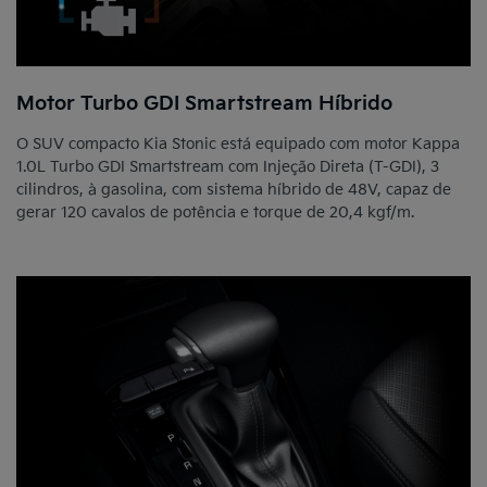
Motor Turbo GDI Smartstream Híbrido
O SUV compacto Kia Stonic está equipado com motor Kappa
1.0L Turbo GDI Smartstream com Injeção Direta (T-GDI), 3
cilindros, à gasolina, com sistema híbrido de 48V, capaz de
gerar 120 cavalos de potência e torque de 20,4 kgf/m.