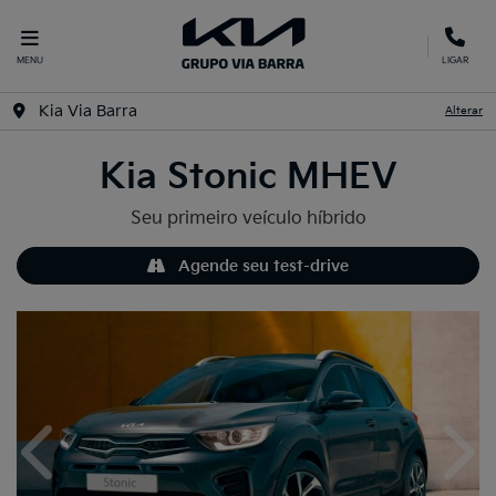
MENU
LIGAR
Kia Via Barra
Alterar
Kia
Stonic MHEV
Seu primeiro veículo híbrido
Agende seu test-drive
Anterior
Próx