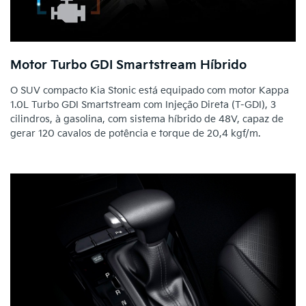
Motor Turbo GDI Smartstream Híbrido
O SUV compacto Kia Stonic está equipado com motor Kappa
1.0L Turbo GDI Smartstream com Injeção Direta (T-GDI), 3
cilindros, à gasolina, com sistema híbrido de 48V, capaz de
gerar 120 cavalos de potência e torque de 20,4 kgf/m.