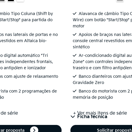
mbio Tipo Coluna (Shift by
Alavanca de câmbio Tipo C
Start/Stop" para partida do
Wire) com botão "Start/Stop" 
motor
s nas laterais de portas e no
Apoios de braços nas later
vestidos em Altaica bio-
console central revestidos em
sintético
 digital automático "Tri
Ar-condicionado digital au
es independentes frontais,
Zone" com controles independ
tro antipólen e ionizador
traseiro e com filtro antipóle
os com ajuste de relaxamento
Banco dianteiros com ajus
Gravidade Zero
rista com 2 programações de
Banco do motorista com 2
ão
memória de posição
 de série
+ Ver mais itens de série
Ficha técnica
itar proposta
Solicitar propos