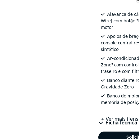
Alavanca de câ
Wire) com botão "
motor
Apoios de braço
console central re
sintético
Ar-condicionado
Zone" com control
traseiro e com fil
Banco dianteir
Gravidade Zero
Banco do moto
memória de posiç
+ Ver mais itens
Ficha técnica
Solic