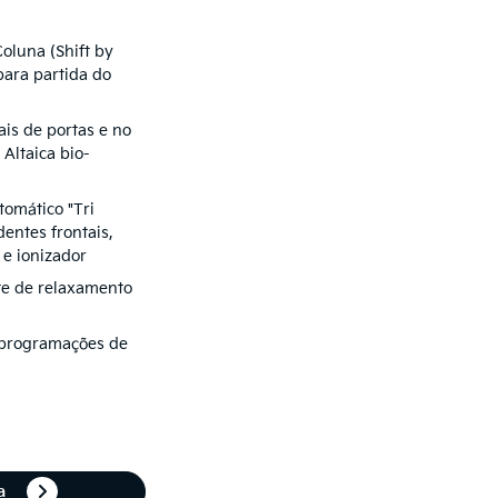
oluna (Shift by
para partida do
ais de portas e no
 Altaica bio-
tomático "Tri
entes frontais,
n e ionizador
te de relaxamento
 programações de
ta