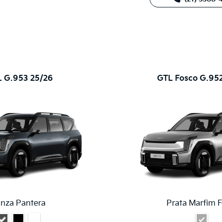
 G.953 25/26
GTL Fosco G.95
inza Pantera
Prata Marfim 