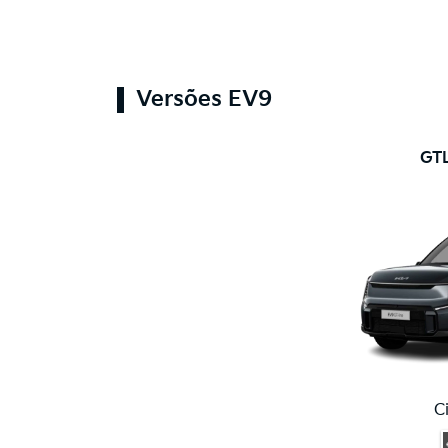
Versões EV9
GTL
C