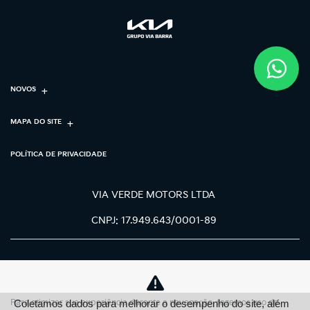
NOVOS
MAPA DO SITE
POLÍTICA DE PRIVACIDADE
VIA VERDE MOTORS LTDA
CNPJ: 17.949.643/0001-89
Para otimizar sua experiência durante a navegação, fazemos uso de
Coletamos dados para melhorar o desempenho do site, além
No trânsito, enxergar o