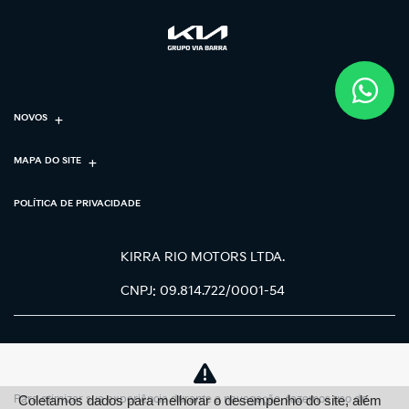
NOVOS
MAPA DO SITE
POLÍTICA DE PRIVACIDADE
KIRRA RIO MOTORS LTDA.
CNPJ: 09.814.722/0001-54
Para otimizar sua experiência durante a navegação, fazemos uso de
Coletamos dados para melhorar o desempenho do site, além
No trânsito, enxergar o